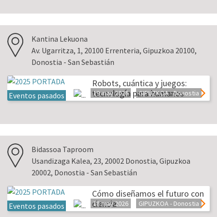
Kantina Lekuona
Av. Ugarritza, 1, 20100 Errenteria, Gipuzkoa 20100,
Donostia - San Sebastián
Robots, cuántica y juegos:
tecnología para humanos
19 may 2026
GIPUZKOA - Donostia
Eventos pasados
Bidassoa Taproom
Usandizaga Kalea, 23, 20002 Donostia, Gipuzkoa
20002, Donostia - San Sebastián
Cómo diseñamos el futuro con
ciencia
18 may 2026
GIPUZKOA - Donostia
Eventos pasados