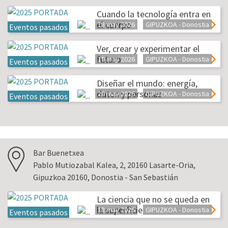
Cuando la tecnología entra en
el cuerpo
18 may 2026
GIPUZKOA - Donostia
Eventos pasados
Ver, crear y experimentar el
futuro
19 may 2026
GIPUZKOA - Donostia
Eventos pasados
Diseñar el mundo: energía,
datos y personas
20 may 2026
GIPUZKOA - Donostia
Eventos pasados
Bar Buenetxea
Pablo Mutiozabal Kalea, 2, 20160 Lasarte-Oria,
Gipuzkoa 20160, Donostia - San Sebastián
La ciencia que no se queda en
la superficie
18 may 2026
GIPUZKOA - Donostia
Eventos pasados