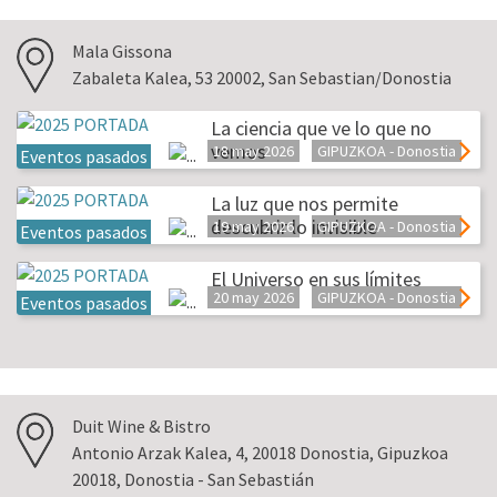
Mala Gissona
Zabaleta Kalea, 53 20002, San Sebastian/Donostia
La ciencia que ve lo que no
vemos
18 may 2026
GIPUZKOA - Donostia
Eventos pasados
La luz que nos permite
descubrir lo invisible
19 may 2026
GIPUZKOA - Donostia
Eventos pasados
El Universo en sus límites
20 may 2026
GIPUZKOA - Donostia
Eventos pasados
Duit Wine & Bistro
Antonio Arzak Kalea, 4, 20018 Donostia, Gipuzkoa
20018, Donostia - San Sebastián