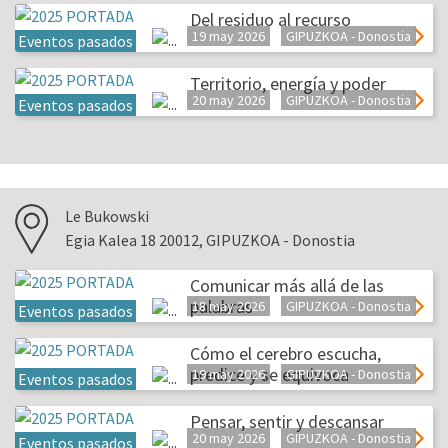
Del residuo al recurso
19 may 2026
GIPUZKOA - Donostia
Eventos pasados
Territorio, energía y poder
20 may 2026
GIPUZKOA - Donostia
Eventos pasados
Le Bukowski
Egia Kalea 18 20012, GIPUZKOA - Donostia
Comunicar más allá de las
palabras
18 may 2026
GIPUZKOA - Donostia
Eventos pasados
Cómo el cerebro escucha,
predice y se equivoca
19 may 2026
GIPUZKOA - Donostia
Eventos pasados
Pensar, sentir y descansar
20 may 2026
GIPUZKOA - Donostia
Eventos pasados