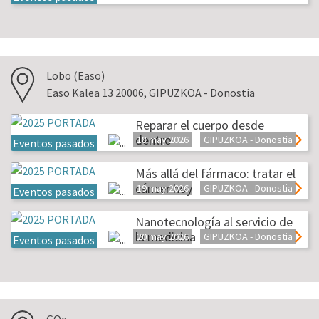
Lobo (Easo)
Easo Kalea 13 20006, GIPUZKOA - Donostia
Reparar el cuerpo desde
dentro
18 may 2026
GIPUZKOA - Donostia
Eventos pasados
Más allá del fármaco: tratar el
cáncer hoy
19 may 2026
GIPUZKOA - Donostia
Eventos pasados
Nanotecnología al servicio de
la medicina
20 may 2026
GIPUZKOA - Donostia
Eventos pasados