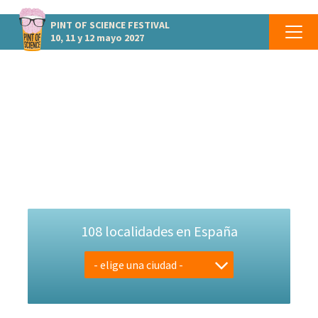
PINT OF SCIENCE
FESTIVAL
10, 11 y 12 mayo 2027
PINT OF SCIENCE ESPAÑA VUELVE EN
2027
10, 11 y 12 de mayo
Llenamos los bares de España de ciencia
108 localidades en España
- elige una ciudad -