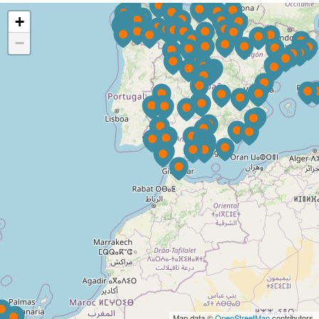
+
−
Map data ©
OpenStreetMap
contributors.