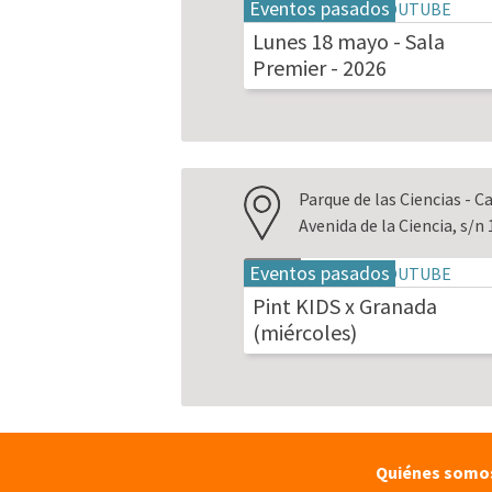
Eventos pasados
18
may
Lunes 18 mayo - Sala
2026
Premier - 2026
Parque de las Ciencias - C
Avenida de la Ciencia, s/
Eventos pasados
20
may
Pint KIDS x Granada
2026
(miércoles)
Quiénes somo