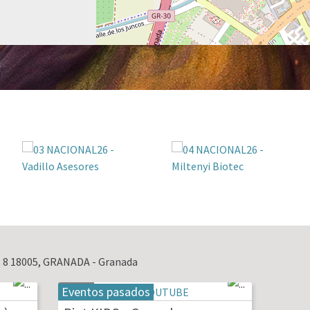
, 8 18005, GRANADA - Granada
Eventos pasados
19
may