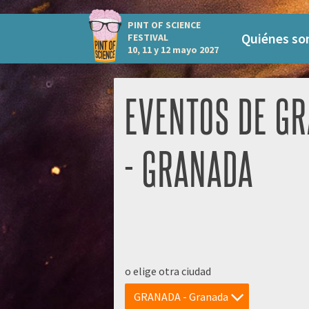
PINT OF SCIENCE
Quiénes s
FESTIVAL
10, 11 y 12 mayo 2027
EVENTOS DE G
- GRANADA
o elige otra ciudad
GRANADA - Granada