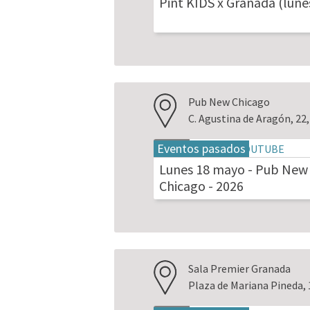
Pint KIDS x Granada (lune
2026
Pub New Chicago
C. Agustina de Aragón, 2
Eventos pasados
18
may
Lunes 18 mayo - Pub New
2026
Chicago - 2026
Sala Premier Granada
Plaza de Mariana Pineda, 