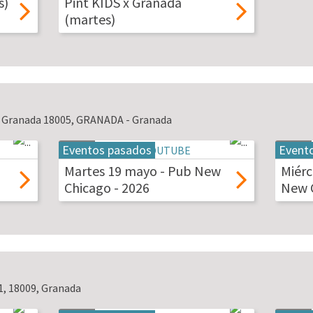
s)
Pint KIDS x Granada
2026
(martes)
2, Granada 18005, GRANADA - Granada
Eventos pasados
Event
19
20
may
may
Martes 19 mayo - Pub New
Miérc
2026
2026
Chicago - 2026
New C
1, 18009, Granada