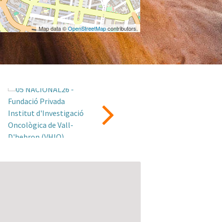
Map data ©
OpenStreetMap
contributors.