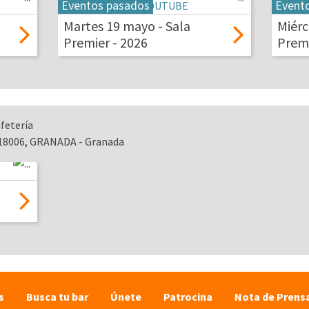
Eventos pasados
Event
19
20
may
may
Martes 19 mayo - Sala
Miérc
2026
2026
Premier - 2026
Premi
afetería
n 18006, GRANADA - Granada
s
Busca tu bar
Únete
Patrocina
Nota de Prens