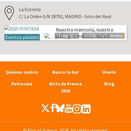
La Estrella
C/ La Orden S/N 28791, MADRID - Soto del Real
Nuestra memoria, nuestra
piel....y remolinos matem…
19 may 2026
MADRID - Soto del Real
Eventos pasados
Quiénes somos
Busca tu bar
Únete
Patrocina
Nota de Prensa
Blog
2026
© Pint of Science, 2026. All rights reserved.