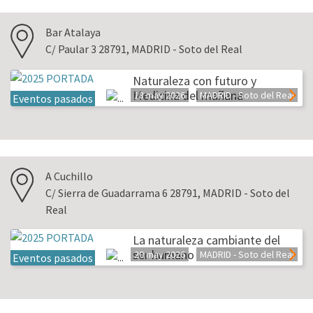
Bar Atalaya
C/ Paular 3 28791, MADRID - Soto del Real
Naturaleza con futuro y
Medicina del mañana
18 may 2026
MADRID - Soto del Real
Eventos pasados
A Cuchillo
C/ Sierra de Guadarrama 6 28791, MADRID - Soto del
Real
La naturaleza cambiante del
ser humano
20 may 2026
MADRID - Soto del Real
Eventos pasados