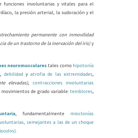
 funciones involuntarias y vitales para el
íaco, la presión arterial, la sudoración y el
strechamiento permanente con inmovilidad
a de un trastorno de la inervación del iris)
y
nes neuromusculares
tales como
hipotonía
)
,
debilidad
y
atrofia de las extremidades
,
te elevadas)
,
contracciones involuntarias
s movimientos de grado variable:
temblores
,
ntaria
, fundamentalmente
mioclonías
nvoluntarias, semejantes a las de un choque
sculos).