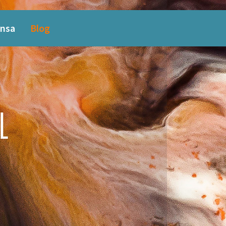
nsa
Blog
L