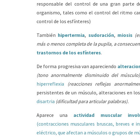
responsable del control de una gran parte de
organismo, tales como el control del ritmo card
control de los esfínteres)
También
hipertermia
,
sudoración
,
miosis
(e
más o menos completa de la pupila, a consecuenci
trastornos de los esfínteres
.
De forma progresiva van apareciendo
alteracio
(tono anormalmente disminuido del músculo
hiperreflexia
(reacciones reflejas anormalmen
persistentes de un músculo, alteraciones en lo
disartria
(dificultad para articular palabras).
Aparece una
actividad muscular involu
(contracciones musculares bruscas, breves e i
eléctrico, que afectan a músculos o grupos de mú