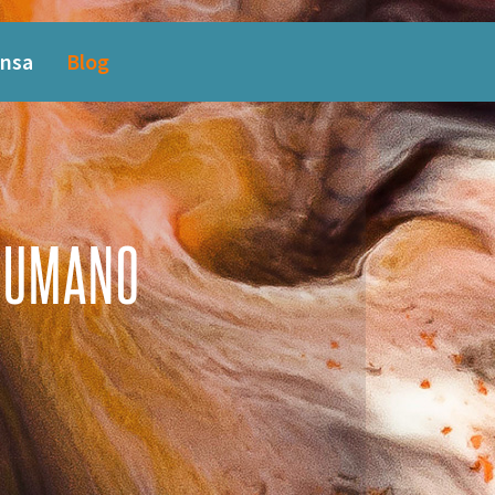
nsa
Blog
 HUMANO