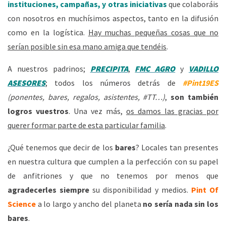
instituciones, campañas, y otras iniciativas
que colaboráis
con nosotros en muchísimos aspectos, tanto en la difusión
como en la logística.
Hay muchas pequeñas cosas que no
serían posible sin esa mano amiga que tendéis
.
A nuestros padrinos;
PRECIPITA
,
FMC AGRO
y
VADILLO
ASESORES
; todos los números detrás de
#Pint19ES
(ponentes, bares, regalos, asistentes, #TT…)
,
son también
logros vuestros
. Una vez más,
os damos las gracias por
querer formar parte de esta particular familia
.
¿Qué tenemos que decir de los
bares
? Locales tan presentes
en nuestra cultura que cumplen a la perfección con su papel
de anfitriones y que no tenemos por menos que
agradecerles siempre
su disponibilidad y medios.
Pint Of
Science
a lo largo y ancho del planeta
no sería nada sin los
bares
.