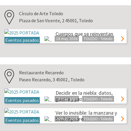
Círculo de Arte Toledo
Plaza de San Vicente, 2 45001, Toledo
Cuerpos que se reinventan
18 may 2026
TOLEDO - Toledo
Eventos pasados
Restaurante Recaredo
Paseo Recaredo, 3 45002 , Toledo
Decidir en la niebla: datos,
guerra y paz
19 may 2026
TOLEDO - Toledo
Eventos pasados
Ver lo invisible: la manzana y
Shakespeare
20 may 2026
TOLEDO - Toledo
Eventos pasados