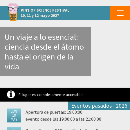
otros eventos CÓRDOBA - Lucena
PINT OF SCIENCE
FESTIVAL
10, 11 y 12 mayo 2027
Un viaje a lo esencial:
ciencia desde el átomo
hasta el origen de la
vida
El lugar es completamente accesible
Eventos pasados - 2026
LUN
Apertura de puertas: 19:00:00
18
evento desde las 19:00:00 a las 21:00:00
MAY