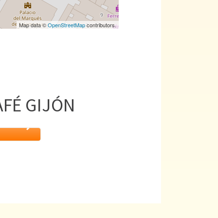
Map data ©
OpenStreetMap
contributors.
AFÉ GIJÓN