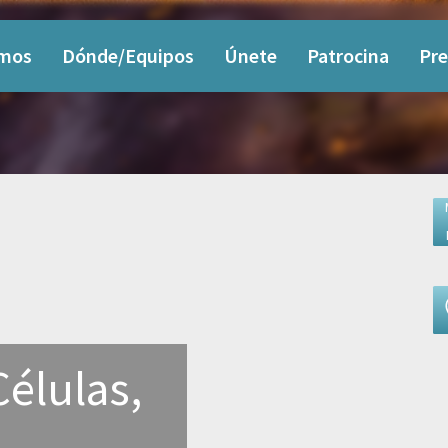
omos
Dónde/Equipos
Únete
Patrocina
Pre
Células,