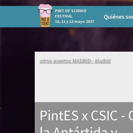
PINT OF SCIENCE
Quiénes s
FESTIVAL
10, 11 y 12 mayo 2027
otros eventos MADRID - Madrid
PintES x CSIC - 
la Antártida y