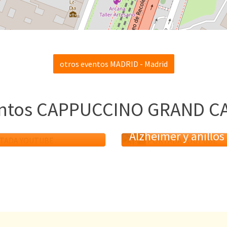
otros eventos MADRID - Madrid
entos CAPPUCCINO GRAND C
 x CSIC - Materia
, discriminación y
PintES x CSIC -
Alzhéimer y anillos
18
MAY