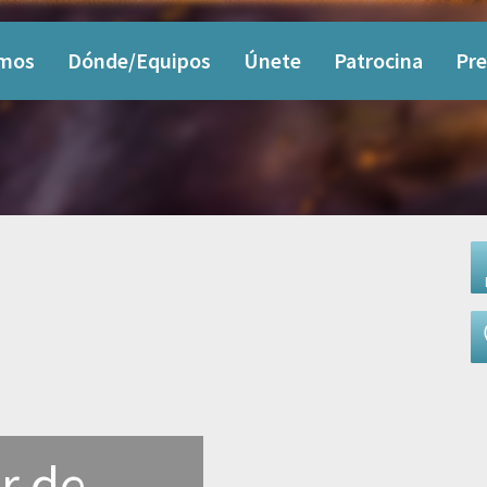
omos
Dónde/Equipos
Únete
Patrocina
Pre
or de