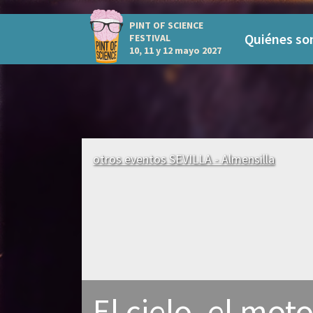
PINT OF SCIENCE
Quiénes s
FESTIVAL
10, 11 y 12 mayo 2027
otros eventos SEVILLA - Almensilla
El cielo, el mot