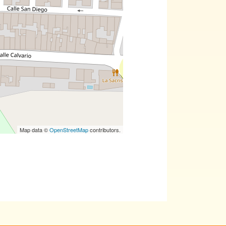
Map data ©
OpenStreetMap
contributors.