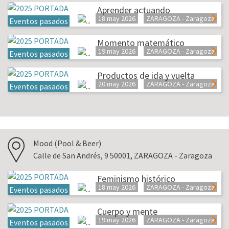
Aprender actuando
18 may 2026
ZARAGOZA - Zaragoza
Eventos pasados
Momento matemático
19 may 2026
ZARAGOZA - Zaragoza
Eventos pasados
Productos de ida y vuelta
20 may 2026
ZARAGOZA - Zaragoza
Eventos pasados
Mood (Pool & Beer)
Calle de San Andrés, 9 50001, ZARAGOZA - Zaragoza
Feminismo histórico
18 may 2026
ZARAGOZA - Zaragoza
Eventos pasados
Cuerpo y mente
19 may 2026
ZARAGOZA - Zaragoza
Eventos pasados