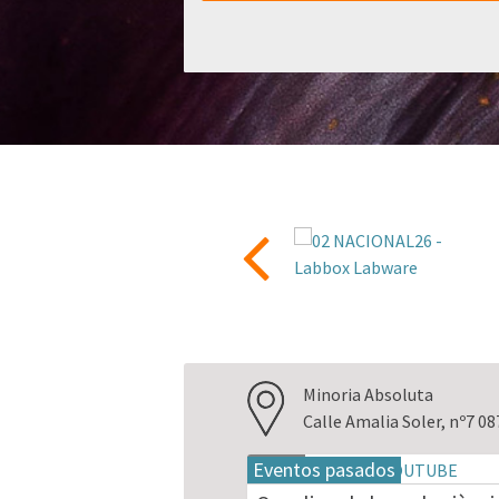
Minoria Absoluta
Calle Amalia Soler, nº7 0
Eventos pasados
19
may