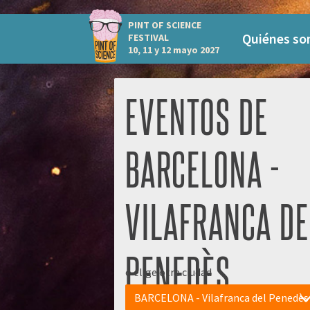
PINT OF SCIENCE
Quiénes s
FESTIVAL
10, 11 y 12 mayo 2027
EVENTOS DE
BARCELONA -
VILAFRANCA DE
PENEDÈS
o elige otra ciudad
BARCELONA - Vilafranca del Penedès