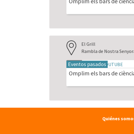
Omplim els bars de ciènci
2026
El Grill
Rambla de Nostra Senyora
Eventos pasados
20
may
Omplim els bars de ciènci
2026
Quiénes somo