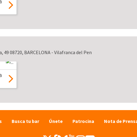
a
, 49 08720, BARCELONA - Vilafranca del Pen
a
s
Busca tu bar
Únete
Patrocina
Nota de Prens