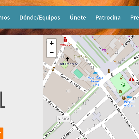
omos
Dónde/Equipos
Únete
Patrocina
Pre
+
−
L