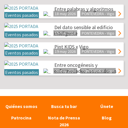
Entre palabras y algoritmos
18 may 2026
PONTEVEDRA - Vigo
Eventos pasados
Del dato sensible al edificio
inteligente
19 may 2026
PONTEVEDRA - Vigo
Eventos pasados
Pint KIDS x Vigo
19 may 2026
PONTEVEDRA - Vigo
Eventos pasados
Entre oncogénesis y
enfermedades lisosomáticas
20 may 2026
PONTEVEDRA - Vigo
Eventos pasados
Quiénes somos
Busca tu bar
Únete
Patrocina
Nota de Prensa
Blog
2026