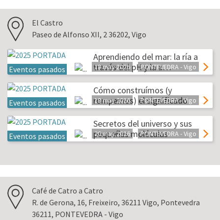
El Castro
Paseo de Alfonso XII, 2 36202, Vigo
Aprendiendo del mar: la ría a
través del pH y la a…
18 may 2026
PONTEVEDRA - Vigo
Eventos pasados
Cómo construímos (y
rompemos) el significado
19 may 2026
PONTEVEDRA - Vigo
Eventos pasados
Secretos del universo y sus
pequeñas moléculas
20 may 2026
PONTEVEDRA - Vigo
Eventos pasados
Café de Catro a Catro
R. de Gerona, 16, Freixeiro, 36211 Vigo, Pontevedra
36211, PONTEVEDRA - Vigo