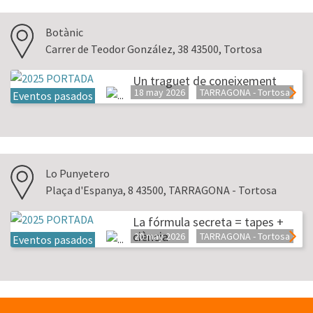
Botànic
Carrer de Teodor González, 38 43500, Tortosa
Un traguet de coneixement
18 may 2026
TARRAGONA - Tortosa
Eventos pasados
Lo Punyetero
Plaça d'Espanya, 8 43500, TARRAGONA - Tortosa
La fórmula secreta = tapes +
ciència
20 may 2026
TARRAGONA - Tortosa
Eventos pasados