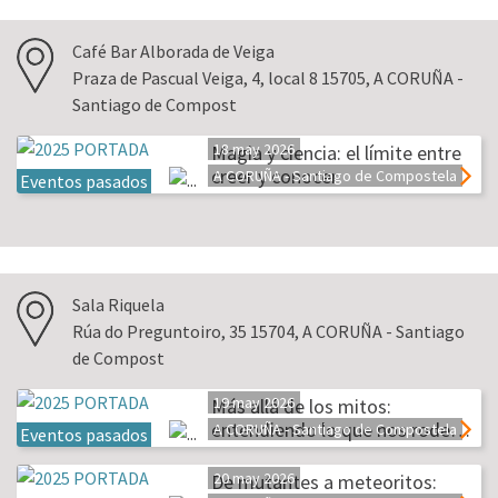
Café Bar Alborada de Veiga
Praza de Pascual Veiga, 4, local 8 15705, A CORUÑA -
Santiago de Compost
18 may 2026
Magia y ciencia: el límite entre
creer y conocer
A CORUÑA - Santiago de Compostela
Eventos pasados
Sala Riquela
Rúa do Preguntoiro, 35 15704, A CORUÑA - Santiago
de Compost
19 may 2026
Más allá de los mitos:
entendiendo lo que nos rode…
A CORUÑA - Santiago de Compostela
Eventos pasados
20 may 2026
De mutantes a meteoritos: