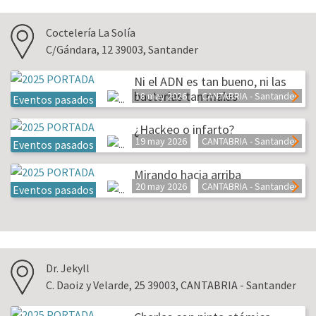
Coctelería La Solía
C/Gándara, 12 39003, Santander
Ni el ADN es tan bueno, ni las
bacterias tan malas
18 may 2026
CANTABRIA - Santander
Eventos pasados
¿Hackeo o infarto?
19 may 2026
CANTABRIA - Santander
Eventos pasados
Mirando hacia arriba
20 may 2026
CANTABRIA - Santander
Eventos pasados
Dr. Jekyll
C. Daoiz y Velarde, 25 39003, CANTABRIA - Santander