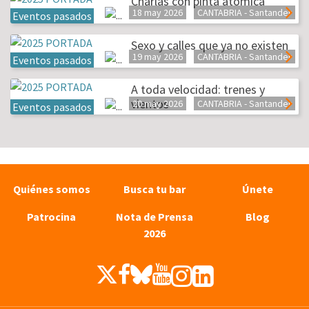
Charlas con pinta atómica
18 may 2026
CANTABRIA - Santander
Eventos pasados
Sexo y calles que ya no existen
19 may 2026
CANTABRIA - Santander
Eventos pasados
A toda velocidad: trenes y
vientos
20 may 2026
CANTABRIA - Santander
Eventos pasados
Quiénes somos
Busca tu bar
Únete
Patrocina
Nota de Prensa
Blog
2026