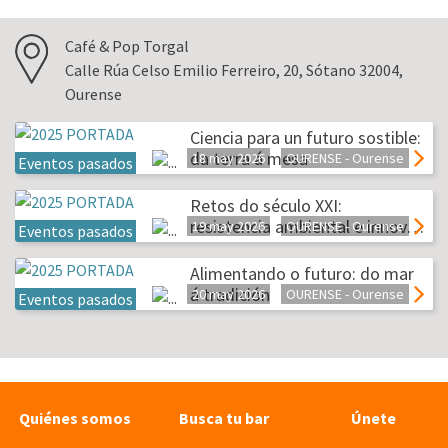
Café & Pop Torgal
Calle Rúa Celso Emilio Ferreiro, 20, Sótano 32004,
Ourense
Ciencia para un futuro sostible:
da terra á mesa
18 may 2026
OURENSE - Ourense
Eventos pasados
Retos do século XXI:
resistencia ambiental e innov…
19 may 2026
OURENSE - Ourense
Eventos pasados
Alimentando o futuro: do mar
á tradición
20 may 2026
OURENSE - Ourense
Eventos pasados
Quiénes somos
Busca tu bar
Únete