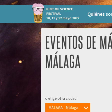
PINT OF SCIENCE
Quiénes s
FESTIVAL
10, 11 y 12 mayo 2027
EVENTOS DE MÁ
MÁLAGA
o elige otra ciudad
MÁLAGA - Málaga