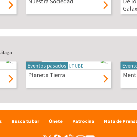
Nuestra Sociedad
De lo
2026
2026
Galax
Málaga
Eventos pasados
Event
19
20
may
may
Planeta Tierra
Mente
2026
2026
s
Busca tu bar
Únete
Patrocina
Nota de Prens