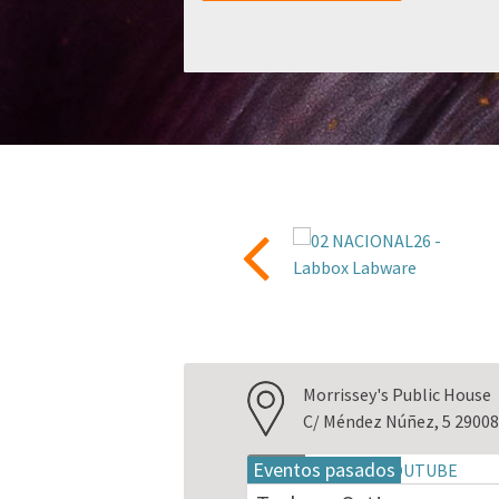
Morrissey's Public House
C/ Méndez Núñez, 5 29008
Eventos pasados
18
may