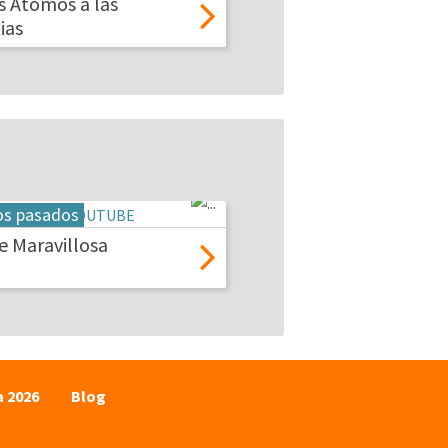
s Atomos a las
ias
os pasados
 Maravillosa
a 2026
Blog