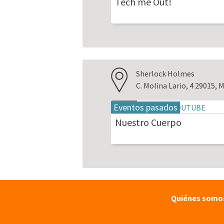
Tech me Out!
2026
Sherlock Holmes
C. Molina Lario, 4 29015, 
Eventos pasados
18
may
Nuestro Cuerpo
2026
Quiénes somo