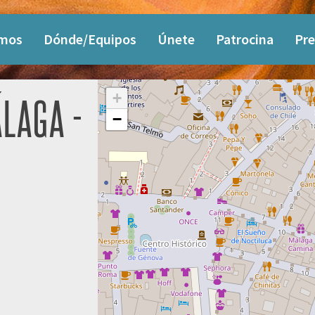
omos
Dónde/Equipos
Únete
Patrocina
Pre
+
LAGA -
−