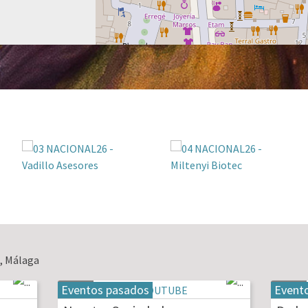
, Málaga
Eventos pasados
Event
19
20
may
may