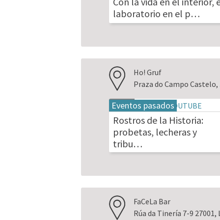
Con la vida en el interior, 
2026
laboratorio en el p…
Ho! Gruf
Praza do Campo Castelo, 
Eventos pasados
19
may
Rostros de la Historia:
2026
probetas, lecheras y
tribu…
FaCeLa Bar
Rúa da Tinería 7-9 27001,