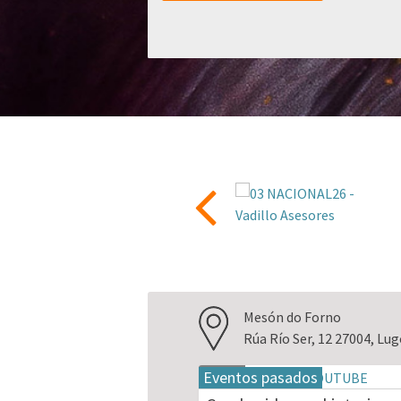
Mesón do Forno
Rúa Río Ser, 12 27004, Lu
Eventos pasados
18
may