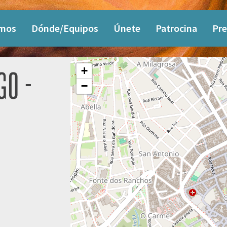
omos
Dónde/Equipos
Únete
Patrocina
Pre
+
GO -
−