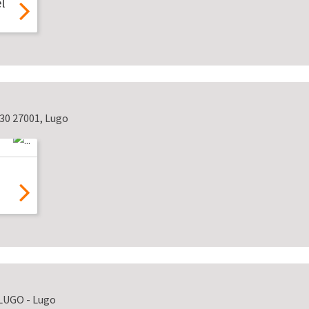
el
30 27001, Lugo
 LUGO - Lugo