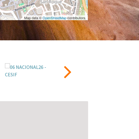
Map data ©
OpenStreetMap
contributors.