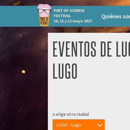
PINT OF SCIENCE
Quiénes s
FESTIVAL
10, 11 y 12 mayo 2027
EVENTOS DE LU
LUGO
o elige otra ciudad
LUGO - Lugo