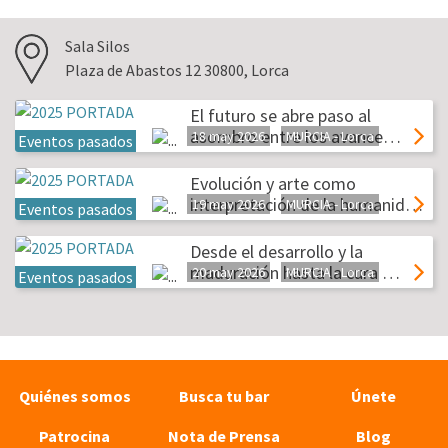
Sala Silos
Plaza de Abastos 12 30800, Lorca
El futuro se abre paso al
asombro entre los avance…
18 may 2026
MURCIA - Lorca
Eventos pasados
Evolución y arte como
interpretación de la humanid…
19 may 2026
MURCIA - Lorca
Eventos pasados
Desde el desarrollo y la
maduración hasta la cura …
20 may 2026
MURCIA - Lorca
Eventos pasados
Quiénes somos
Busca tu bar
Únete
Patrocina
Nota de Prensa
Blog