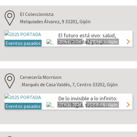
El Coleccionista
Melquiades Álvarez, 9 33201, Gijón
El futuro está vivo: salud,
sostenibilidad y el pl…
20 may 2026
ASTURIAS - Gijón
Eventos pasados
Cervecería Morrison
. Marqués de Casa Valdés, 7, Centro 33202, Gijón
De lo invisible a lo infinito:
tecnología, socieda…
18 may 2026
ASTURIAS - Gijón
Eventos pasados