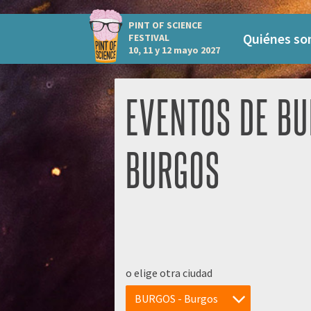
PINT OF SCIENCE
Quiénes s
FESTIVAL
10, 11 y 12 mayo 2027
EVENTOS DE BU
BURGOS
o elige otra ciudad
BURGOS - Burgos