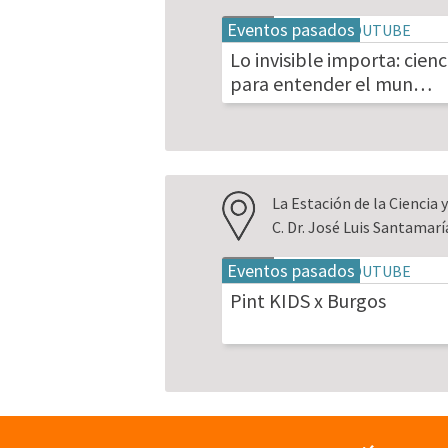
Eventos pasados
20
may
Lo invisible importa: cienc
2026
para entender el mun…
La Estación de la Ciencia 
C. Dr. José Luis Santamar
Eventos pasados
18
may
Pint KIDS x Burgos
2026