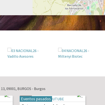
 13, 09001, BURGOS - Burgos
Eventos pasados
19
may