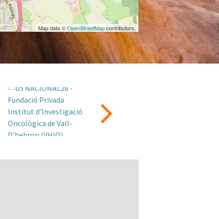
Map data ©
OpenStreetMap
contributors.