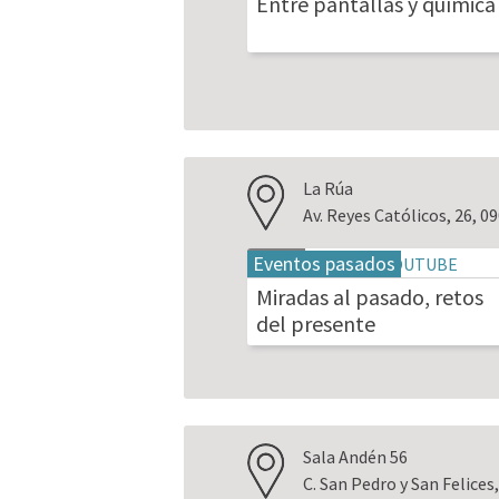
Entre pantallas y química
2026
La Rúa
Av. Reyes Católicos, 26, 
Eventos pasados
18
may
Miradas al pasado, retos
2026
del presente
Sala Andén 56
C. San Pedro y San Felice