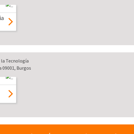
ia
y la Tecnología
ía 09001, Burgos