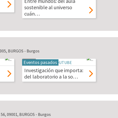
Entre mundos: del aula
2026
sostenible al universo
cuán…
09005, BURGOS - Burgos
Eventos pasados
19
may
Investigación que importa:
2026
del laboratorio a la so…
s, 56, 09001, BURGOS - Burgos