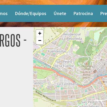
omos
Dónde/Equipos
Únete
Patrocina
Pre
+
RGOS -
−