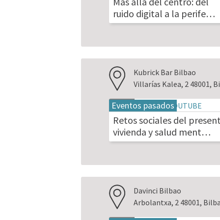
Más allá del centro: del
2026
ruido digital a la perife…
Kubrick Bar Bilbao
Villarías Kalea, 2 48001, B
Eventos pasados
18
may
Retos sociales del present
2026
vivienda y salud ment…
Davinci Bilbao
Arbolantxa, 2 48001, Bilb