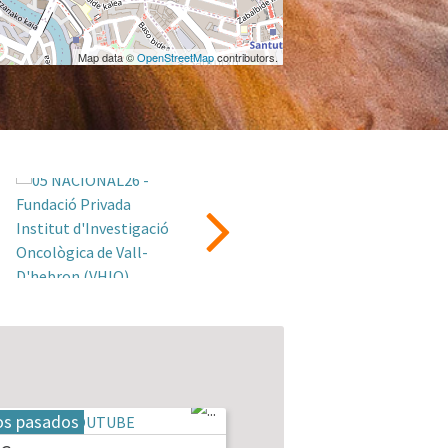
Map data ©
OpenStreetMap
contributors.
os pasados