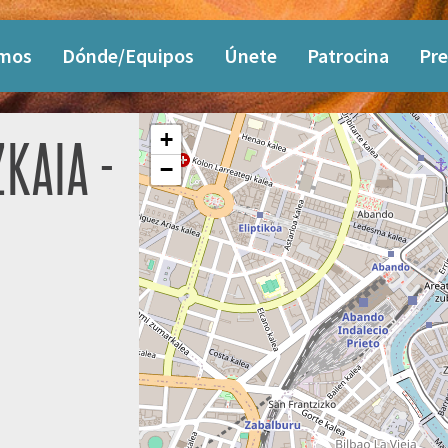
omos
Dónde/Equipos
Únete
Patrocina
Pre
+
KAIA -
−