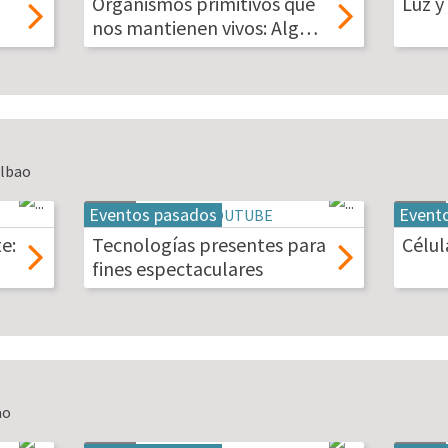
Organismos primitivos que
Luz 
2026
2026
nos mantienen vivos: Alg…
ilbao
Eventos pasados
Event
19
20
may
may
e:
Tecnologías presentes para
Célul
2026
2026
fines espectaculares
ao