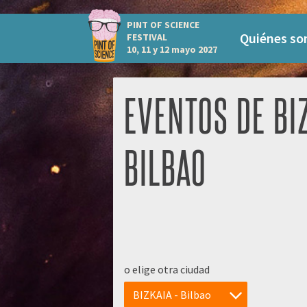
PINT OF SCIENCE
Quiénes s
FESTIVAL
10, 11 y 12 mayo 2027
EVENTOS DE BIZ
BILBAO
o elige otra ciudad
BIZKAIA - Bilbao