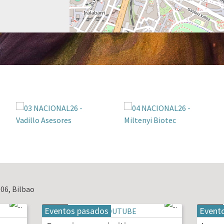
06, Bilbao
Eventos pasados
Event
19
20
may
may