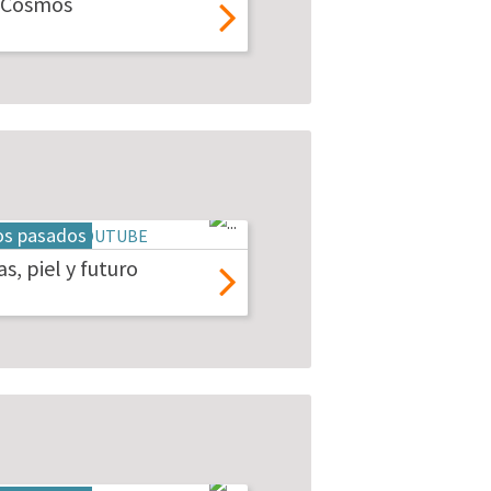
y Cosmos
os pasados
as, piel y futuro