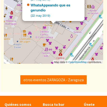
WhatsAppeando que es
gerundio
(22 may 2019)
Map data ©
OpenStreetMap
contributors.
otros eventos ZARAGOZA - Zaragoza
Quiénes somos
Busca tu bar
Únete