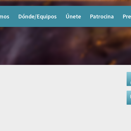
omos
Dónde/Equipos
Únete
Patrocina
Pre