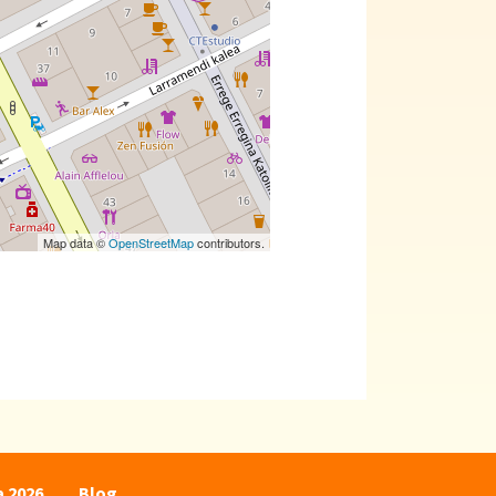
Map data ©
OpenStreetMap
contributors.
a 2026
Blog