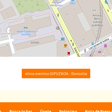
otros eventos GIPUZKOA - Donostia
s
Busca tu bar
Únete
Patrocina
Nota de Prens