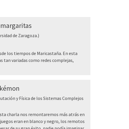
 margaritas
ersidad de Zaragoza.)
sde los tiempos de Maricastaña. En esta
s tan variadas como redes complejas,
Pokémon
utación y Física de los Sistemas Complejos
esta charla nos remontaremos más atrás en
eojuegos eran en blanco y negro, los remotos
esar de su gran éxito, nadie podía imaginar