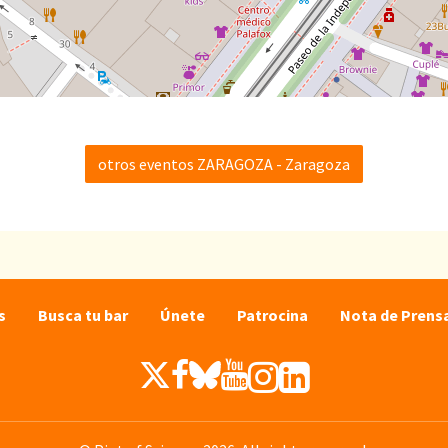
otros eventos ZARAGOZA - Zaragoza
s
Busca tu bar
Únete
Patrocina
Nota de Prens