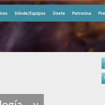
omos
Dónde/Equipos
Únete
Patrocina
Pre
ogía... y