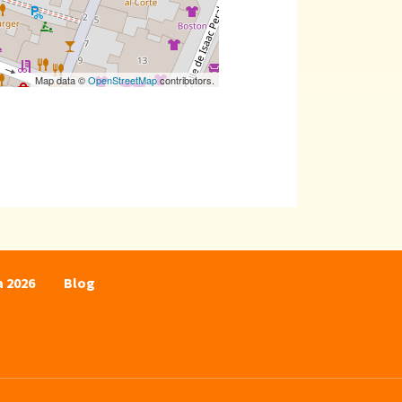
Map data ©
OpenStreetMap
contributors.
a 2026
Blog