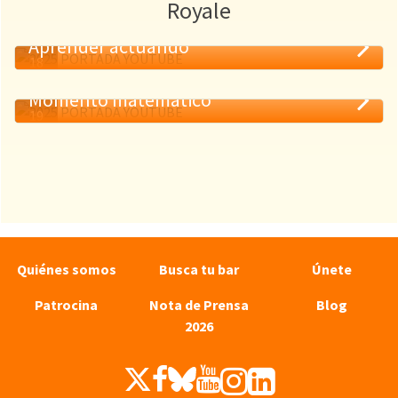
Royale
Aprender actuando
18
MAY
Momento matemático
19
MAY
Quiénes somos
Busca tu bar
Únete
Patrocina
Nota de Prensa
Blog
2026