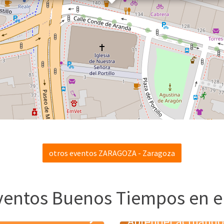
otros eventos ZARAGOZA - Zaragoza
ventos Buenos Tiempos en e
tos de ida y
Aprender actuando