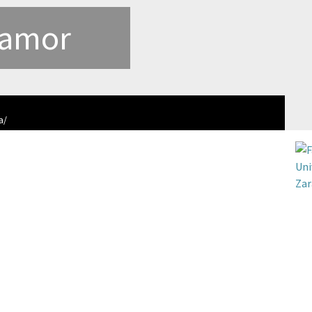
 amor
a/