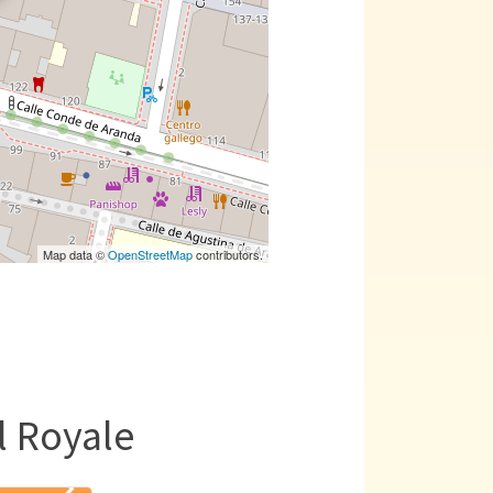
Map data ©
OpenStreetMap
contributors.
l Royale