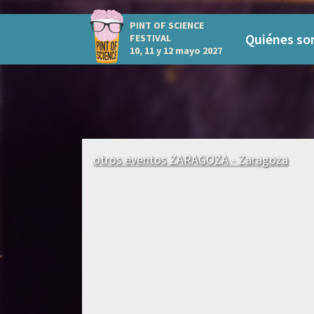
PINT OF SCIENCE
Quiénes s
FESTIVAL
10, 11 y 12 mayo 2027
otros eventos ZARAGOZA - Zaragoza