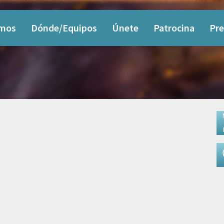
omos
Dónde/Equipos
Únete
Patrocina
Pre