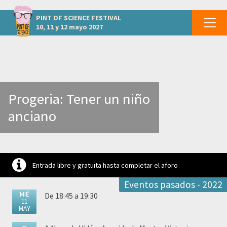
otros eventos A CORUÑA - Santiago de Compostela
PINT OF SCIENCE
FESTIVAL
10, 11 y 12 mayo 2027
Progeria: Tener un niño
anciano
Entrada libre y gratuita hasta completar el aforo
Eventos pasados - 2022
MIÉ
De 18:45 a 19:30
11
MAY