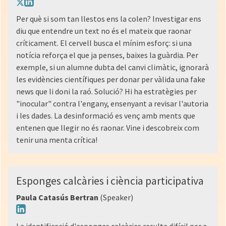
Per què si som tan llestos ens la colen? Investigar ens
diu que entendre un text no és el mateix que raonar
críticament. El cervell busca el mínim esforç: si una
notícia reforça el que ja penses, baixes la guàrdia. Per
exemple, si un alumne dubta del canvi climàtic, ignorarà
les evidències científiques per donar per vàlida una fake
news que li doni la raó. Solució? Hi ha estratègies per
"inocular" contra l'engany, ensenyant a revisar l'autoria
i les dades. La desinformació es venç amb ments que
entenen que llegir no és raonar. Vine i descobreix com
tenir una menta crítica!
Esponges calcàries i ciència participativa
Paula Catasús Bertran
(Speaker)