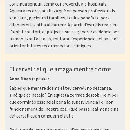
continua sent un tema controvertit als hospitals.
Aquesta recerca analitza què en pensen professionals
sanitaris, pacients i famílies, i quins beneficis, pors i
dilemes ètics hi ha al darrere. A partir d’estudis reals en
l’àmbit sanitari, el projecte busca generar evidència per
humanitzar l’atenció, millorar l’experiència del pacient i
orientar futures recomanacions clíniques.
El cervell: el que amaga mentre dorms
Anna Dèas
(speaker)
Sabies que mentre dorms el teu cervell no descansa,
sinó que es neteja? En aquesta xerrada descobrirem per
què dormir és essencial per a la supervivència i el bon
funcionament del nostre cos, i què passa realment dins
del cervell quan tanquem els ulls.
Parlarem de les protagonistes d’aquest procés, les