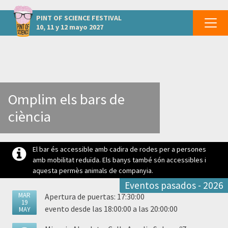
otros eventos BARCELONA - Vilafranca del Penedès
PINT OF SCIENCE
FESTIVAL
10, 11 y 12 mayo 2027
Omplim els bars de
ciència
El bar és accessible amb cadira de rodes per a persones
amb mobilitat reduïda. Els banys també són accessibles i
aquesta permès animals de companyia.
Eventos pasados - 2026
MAR
Apertura de puertas: 17:30:00
19
evento desde las 18:00:00 a las 20:00:00
MAY