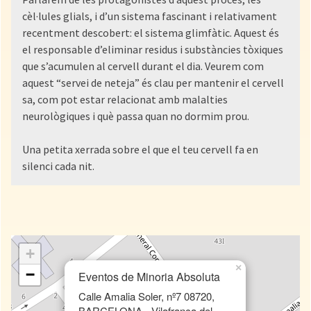
cèl·lules glials, i d’un sistema fascinant i relativament
recentment descobert: el sistema glimfàtic. Aquest és
el responsable d’eliminar residus i substàncies tòxiques
que s’acumulen al cervell durant el dia. Veurem com
aquest “servei de neteja” és clau per mantenir el cervell
sa, com pot estar relacionat amb malalties
neurològiques i què passa quan no dormim prou.
Una petita xerrada sobre el que el teu cervell fa en
silenci cada nit.
+
×
−
Eventos de Minoria Absoluta
Calle Amalia Soler, nº7 08720,
BARCELONA - Vilafranca del