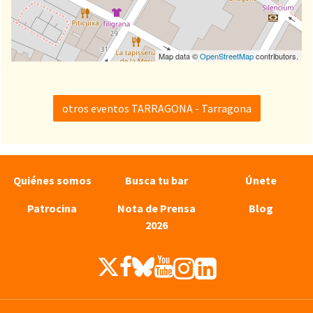
Map data ©
OpenStreetMap
contributors.
otros eventos TARRAGONA - Tarragona
Quiénes somos
Busca tu bar
Únete
Patrocina
Nota de Prensa
Blog
2026