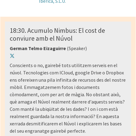
18:30. Acumulo Nimbus: El cost de
conviure amb el Núvol
German Telmo Eizaguirre
(Speaker)
Conscients o no, gairebé tots utilitzem serveis en el
núvol. Tecnologies com ICloud, google Drive o Dropbox
ens ofereixen una pila infinita de recursos des del nostre
mòbil. Emmagatzemem fotos i documents
còmodament, com per art de màgia. No obstant això,
què amaga el Núvol realment darrere d'aquests serveis?
Com manté la ubiqüitat de les dades? I on i com està
realment guardada la nostra informació? En aquesta
xerrada desmitificarem el Núvol i explicarem les bases
del seu engranatge gairebé perfecte.