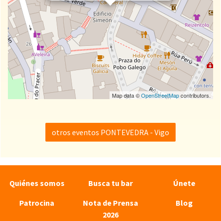
Map data ©
OpenStreetMap
contributors.
otros eventos PONTEVEDRA - Vigo
Quiénes somos
Busca tu bar
Únete
Patrocina
Nota de Prensa
Blog
2026