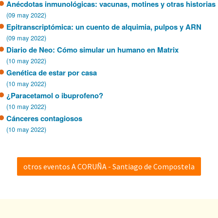
Anécdotas inmunológicas: vacunas, motines y otras historias
(09 may 2022)
Epitranscriptómica: un cuento de alquimia, pulpos y ARN
(09 may 2022)
Diario de Neo: Cómo simular un humano en Matrix
(10 may 2022)
Genética de estar por casa
(10 may 2022)
¿Paracetamol o ibuprofeno?
(10 may 2022)
Cánceres contagiosos
(10 may 2022)
Descifrando as leis do comportamento humano
(10 may 2022)
Compitiendo con el planeta Tierra: ¿Quién lo hará mejor?
otros eventos A CORUÑA - Santiago de Compostela
(11 may 2022)
Progeria: Tener un niño anciano
(11 may 2022)
Inmunología en tiempos de pandemia y negacionismo