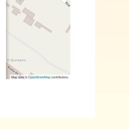
Map data ©
OpenStreetMap
contributors.