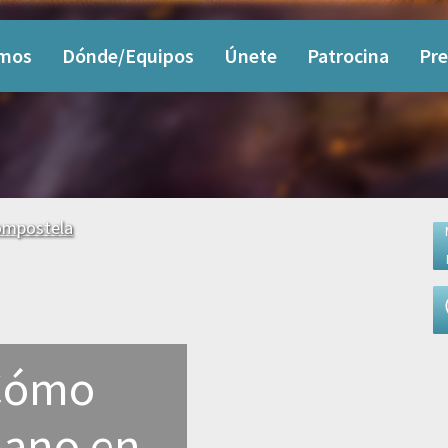
omos
Dónde/Equipos
Únete
Patrocina
Pre
ompostela
 Cómo
mano en