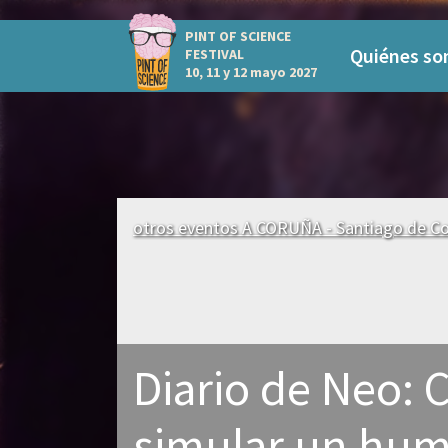
PINT OF SCIENCE
Quiénes s
FESTIVAL
10, 11 y 12 mayo 2027
otros eventos A CORUÑA - Santiago de C
Diario de Neo:
simular un hu