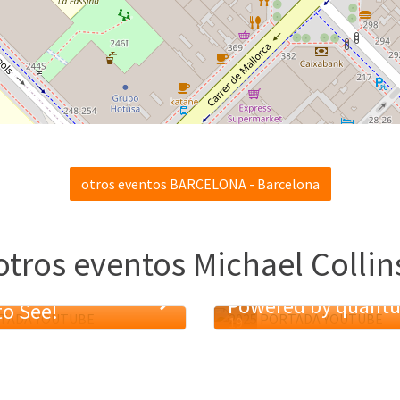
otros eventos BARCELONA - Barcelona
otros eventos Michael Collin
g to Ignore, Too
Powered by quant
to See!
19
MAY