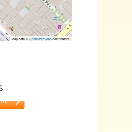
Map data ©
OpenStreetMap
contributors.
s
um!