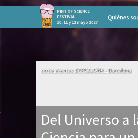
PINT OF SCIENCE
Quiénes s
FESTIVAL
10, 11 y 12 mayo 2027
otros eventos BARCELONA - Barcelona
Del Universo a l
Ciencia para u