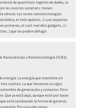
ssió de quantitats ingents de dades, la
egen les nostres societats i tenen
 la ciència. Les noves nanotecnologies
periòdica, el món quàntic...) i uns aspectes
 primeres, el cost real dels gadgets...) i
ctes...) que no podem defugir.
de Nanociencias y Nanotecnología (ICN2)
e energía. La energía que mantiene en
tres cuartos. La que llevamos un siglo
ostenible de generación y consumo. Pero
e. Que ya está aquí, aunque esté por hacer.
 que está cambiando la forma de generar,
a energía. Por una vida mejor.