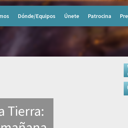
omos
Dónde/Equipos
Únete
Patrocina
Pre
a Tierra:
n mañana