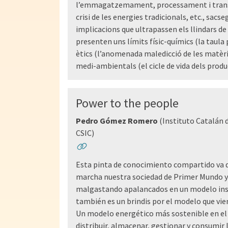
l’emmagatzemament, processament i transmi
crisi de les energies tradicionals, etc., sacs
implicacions que ultrapassen els llindars de
presenten uns límits físic-químics (la taula 
ètics (l’anomenada maledicció de les matèries
medi-ambientals (el cicle de vida dels produ
Power to the people
Pedro Gómez Romero
(Instituto Catalán 
CSIC)
Esta pinta de conocimiento compartido va d
marcha nuestra sociedad de Primer Mundo y 
malgastando apalancados en un modelo ins
también es un brindis por el modelo que vien
Un modelo energético más sostenible en el
distribuir, almacenar, gestionar y consumir l