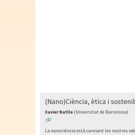
(Nano)Ciència, ètica i sostenib
Xavier Batlle
(Universitat de Barcelona)
La nanociència està canviant les nostres vi