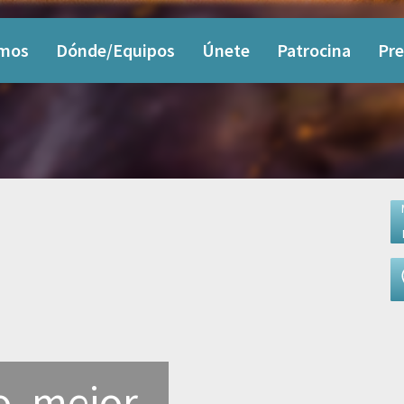
omos
Dónde/Equipos
Únete
Patrocina
Pre
o, mejor