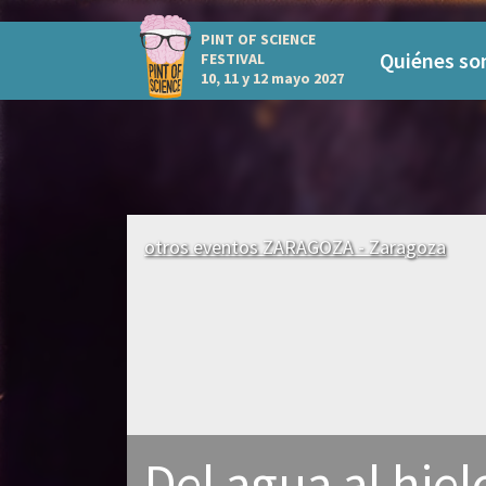
PINT OF SCIENCE
Quiénes s
FESTIVAL
10, 11 y 12 mayo 2027
otros eventos ZARAGOZA - Zaragoza
Del agua al hiel