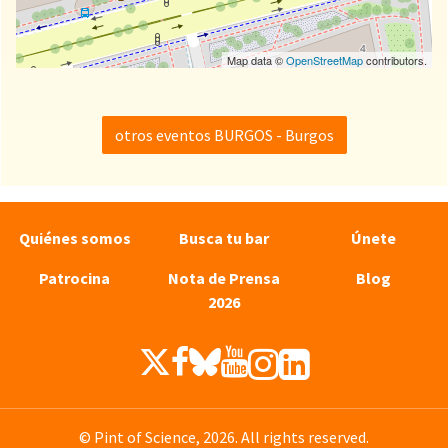
Map data ©
OpenStreetMap
contributors.
otros eventos BURGOS - Burgos
Quiénes somos
Busca tu bar
Únete
Patrocina
Nota de Prensa
Blog
2026
© Pint of Science, 2026. All rights reserved.