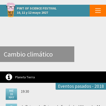
otros eventos MADRID - Madrid
PINT OF SCIENCE
FESTIVAL
10, 11 y 12 mayo 2027
Cambio climático
Planeta Tierra
Eventos pasados - 2018
MIÉ
19:30
16
MAY