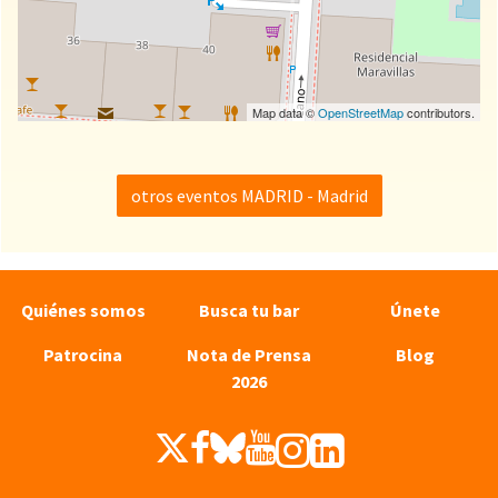
Map data ©
OpenStreetMap
contributors.
otros eventos MADRID - Madrid
Quiénes somos
Busca tu bar
Únete
Patrocina
Nota de Prensa
Blog
2026