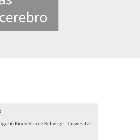
 cerebro
?
tigació Biomèdica de Bellvitge - Universitat