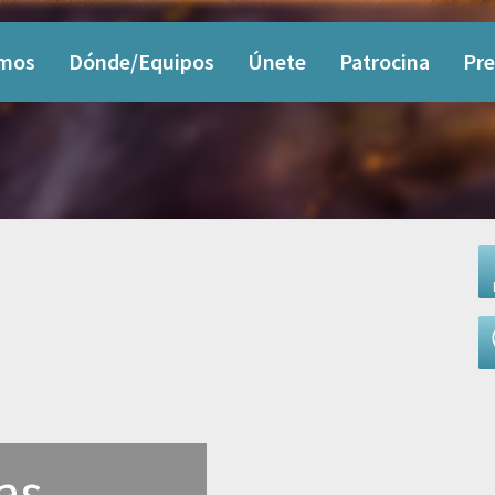
omos
Dónde/Equipos
Únete
Patrocina
Pre
as