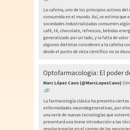
La cafeína, uno de los principios activos del
consumida en el mundo. Así, se estima que e
sociedades industrializadas consumen algún t
café, té, chocolate, refrescos, bebidas ene
generalizado por un lado, y la falta de valor
algunos dietistas consideren a la cafeína c
desde el punto de vista científico no se disc
Optofarmacologia: El poder 
Marc López Cano (@MarcLopezCano)
(Uni
La farmacología clásica ha presenta ciertas
enfermedades neurodegenerativas, por ello,
una serie de nuevas tecnologías que solvente
presentará una breve introducción a las téc
revolucionarias en el campo de las neurocien