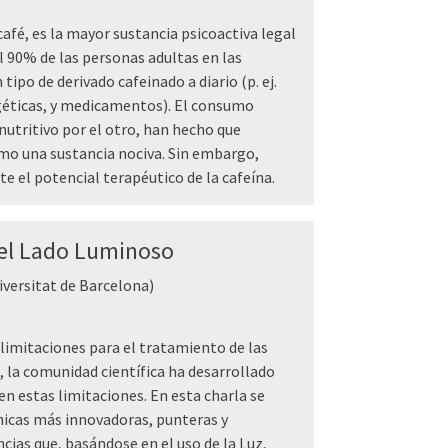
 café, es la mayor sustancia psicoactiva legal
l 90% de las personas adultas en las
ipo de derivado cafeinado a diario (p. ej.
rgéticas, y medicamentos). El consumo
 nutritivo por el otro, han hecho que
omo una sustancia nociva. Sin embargo,
ute el potencial terapéutico de la cafeína.
del Lado Luminoso
versitat de Barcelona)
 limitaciones para el tratamiento de las
 la comunidad científica ha desarrollado
n estas limitaciones. En esta charla se
nicas más innovadoras, punteras y
cias que, basándose en el uso de la Luz,