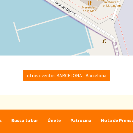
otros eventos BARCELONA - Barcelona
s
Busca tu bar
Únete
Patrocina
Nota de Prens