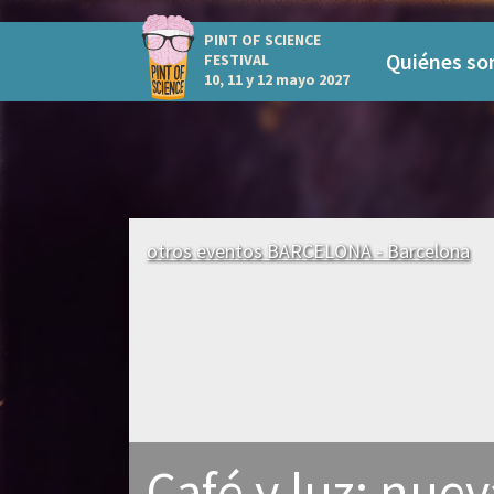
PINT OF SCIENCE
Quiénes s
FESTIVAL
10, 11 y 12 mayo 2027
otros eventos BARCELONA - Barcelona
Café y luz: nuev