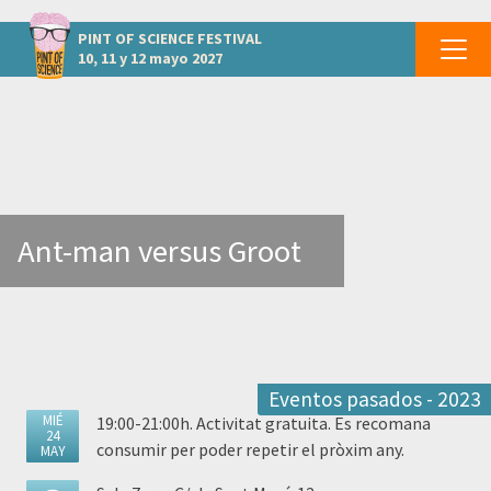
otros eventos TARRAGONA - Tarragona
PINT OF SCIENCE
FESTIVAL
10, 11 y 12 mayo 2027
Ant-man versus Groot
Eventos pasados - 2023
MIÉ
19:00-21:00h. Activitat gratuita. Es recomana
24
consumir per poder repetir el pròxim any.
MAY