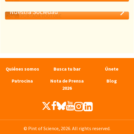
MAY
Nuestra Sociedad
19
MAY
Quiénes somos
Busca tu bar
Únete
Patrocina
Nota de Prensa
Blog
2026
© Pint of Science, 2026. All rights reserved.