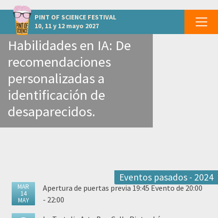
otros eventos GRANADA - Granada
PINT OF SCIENCE
FESTIVAL
10, 11 y 12 mayo 2027
Habilidades en IA: De
recomendaciones
personalizadas a
identificación de
desaparecidos.
Eventos pasados - 2024
MAR
Apertura de puertas previa 19:45 Evento de 20:00
14
- 22:00
MAY