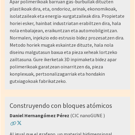
Apar polimerikoak barruan gas-burbuilak dituzten
plastikoak dira, eta, ondorioz, arinak, ekonomikoak,
isolatzaileak eta energia-xurgatzaileak dira. Propietate
horiei esker, hainbat industriatan erabiltzen dira, hala
nola enbalajean, eraikuntzan eta automobilgintzan.
Normalen, injekzio edo estrusio bidez prozesatzen dira.
Metodo horiek mugak eskaintze dituzte, hala nola
diseinu malgutasun baxua eta pieza xeheak lortzeko
zailtasuna. Gure ikerketak 3D inpimaketa bidez apar
polimerikoak garatzean oinarritzen da, pieza
konplexuak, pertsonalizagarriak eta hondakin
gutxiagokoak fabrikatzeko.
Construyendo con bloques atómicos
Daniel Hernangómez Pérez
(CIC nanoGUNE )
Al igual que el grafeno, un material bidimensional