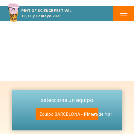
PINT OF SCIENCE
FESTIVAL
10, 11 y 12 mayo 2027
EQUIPO
Las personas que lo hacen posible
selecciona un equipo
Equipo BARCELONA - Pineda de Mar